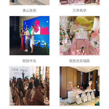
奥山首府
兰亭风华
联投半岛
联投光谷瑞园