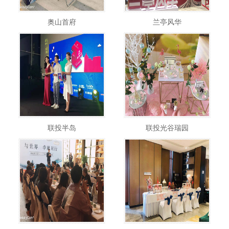
奥山首府
兰亭风华
联投半岛
联投光谷瑞园