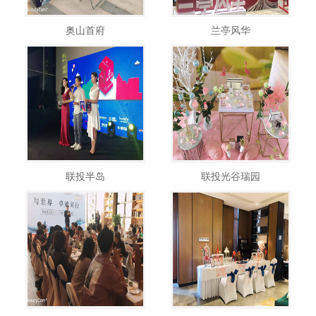
奥山首府
兰亭风华
联投半岛
联投光谷瑞园