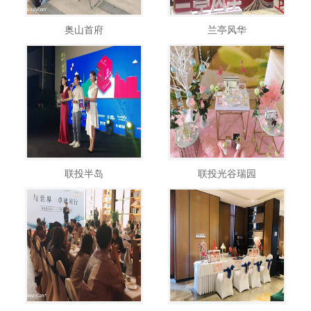
奥山首府
兰亭风华
联投半岛
联投光谷瑞园