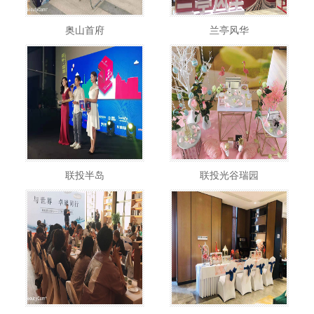
奥山首府
兰亭风华
联投半岛
联投光谷瑞园