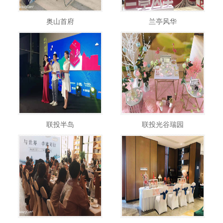
奥山首府
兰亭风华
联投半岛
联投光谷瑞园