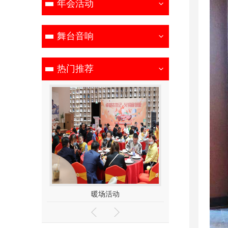
年会活动
舞台音响
热门推荐
场活动
开业庆典