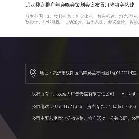
武汉楼盘推广年会晚会策划会议布置灯光舞美搭建
服务范围：1、物料租售：桁架出租、舞台搭建、灯光音响、
投影仪、LED电视、活动篷房、遮阳大棚、会议桌椅、剪
篷、启…
地址：武汉市汉阳区马鹦路兰亭熙园1栋612/614室 邮箱
版权所有：武汉秦人广告传媒有限责任公司 All Rights
公司电话：027-84771335 贵宾专线：1303511030
公司主要从事商业活动策划、推广活动、公关会展。公司