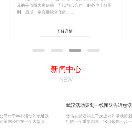
十分周
最终决定选择和秦人广告合作，他们公司在这个行业
里面有多年的经验，一站式服务，有专业的服务团
队，合作过程很愉快！…
了解详情
新闻中心
NEW
武汉活动策划一线团队告诉您活
公司对于举办活动的地址选
凭借在武汉的上千次成功的活动策划
动策划公司在一个大型会
行的一个重要因素。它引领你一步一
潜…