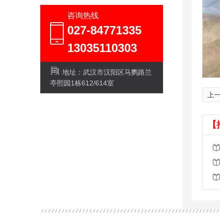
咨询热线
027-84771335
13035110303
地址：武汉市汉阳区马鹦路兰
亭熙园1栋612/614室
上一
【