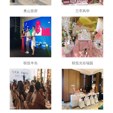
奥山首府
兰亭风华
联投半岛
联投光谷瑞园